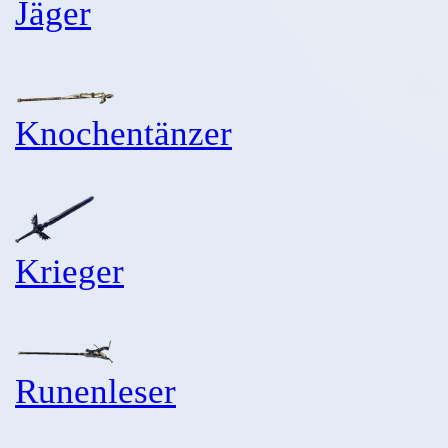
Jäger
Knochentänzer
Krieger
Runenleser